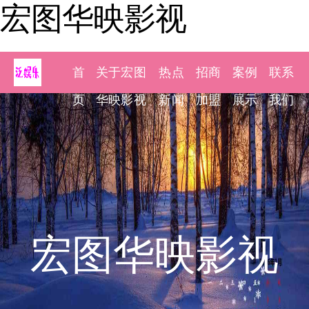
宏图华映影视
首
关于宏图
热点
招商
案例
联系
页
华映影视
新闻
加盟
展示
我们
宏图华映影视